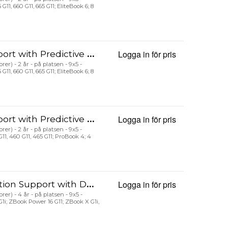
G11, 660 G11, 665 G11; EliteBook 6; 8
ess and Defective Media Retention Post Warranty
Logga in för pris
Electronic HP
er) - 2 år - på platsen - 9x5 -
G11, 660 G11, 665 G11; EliteBook 6; 8
Detection Alerts Post Warranty
Logga in för pris
Electronic HP
er) - 2 år - på platsen - 9x5 -
11, 460 G11, 465 G11; ProBook 4; 4
t with DMR/TRV/Peripherals
Logga in för pris
Electronic H
er) - 4 år - på platsen - 9x5 -
G1i; ZBook Power 16 G11; ZBook X G1i,