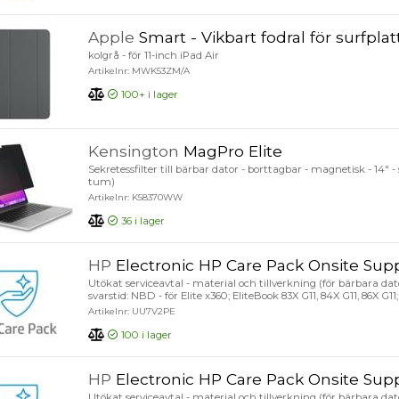
Apple
Smart - Vikbart fodral för surfplat
kolgrå - för 11-inch iPad Air
Artikelnr: MWK53ZM/A
100+
i lager
Kensington
MagPro Elite
Sekretessfilter till bärbar dator - borttagbar - magnetisk - 14" 
tum)
Artikelnr: K58370WW
36
i lager
HP
Electronic HP Care Pack Onsite Support with Predictive 
Utökat serviceavtal - material och tillverkning (för bärbara dator
svarstid: NBD - för Elite x360; EliteBook 83X G11, 84X G11, 86X G11;
Artikelnr: UU7V2PE
100
i lager
HP
Electronic HP Care Pack Onsite Support with Predictive 
Utökat serviceavtal - material och tillverkning (för bärbara dator