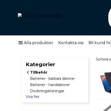
menu
Alla produkter
Kontakta oss
Bli kund ho
Sortera
Sortera e
Kategorier
Tillbehör
Batterier - bärbara datorer
Batterier - handdatorer
Dockningslösningar
Visa fler