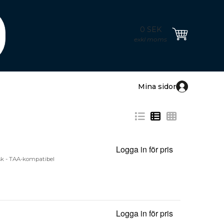
0 SEK
exkl moms
Mina sidor
Logga in för pris
MagPro Elite
isk - TAA-kompatibel
Logga in för pris
VLM-S - Ställ