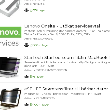
Artikelnr: VLM-S
75
i lager
Lenovo
Onsite - Utökat serviceavtal
material och tillverkning (för bärbara datorer) - 3 år - på platsen
ThinkPad 11e Yoga Gen 6; E48X; E49X; E58X; E59X
Artikelnr: 5WS0W86640
100+
i lager
StarTech
StarTech.com 13.3in MacBook Pro M1/M2 Laptop Privacy Screen, Anti-Glare and Blue Light Reducti
Sekretessfilter till bärbar dator (horisontell) - 2-vägs - borttag
gångjärn - 13.3" - svart
Artikelnr: 133MF-PRIVACY-SCREEN
6
i lager
eSTUFF
Sekretessfilter till bärbar dator
magnetisk - 2-vägs - borttagbar - magnetisk - 14" - svart
Artikelnr: GLBM14309198
100+
i lager