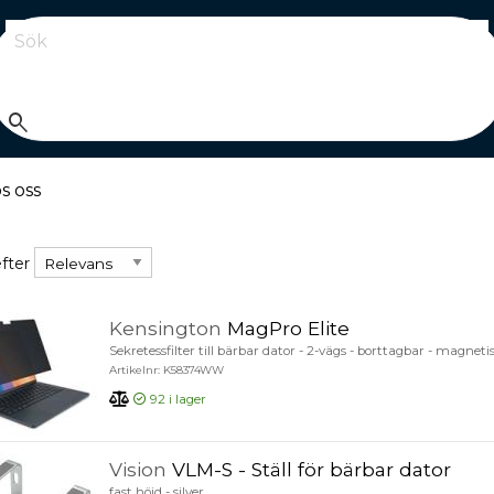
Sök
search
s oss
 efter
fter
Kensington
MagPro Elite
Sekretessfilter till bärbar dator - 2-vägs - borttagbar - magnet
Artikelnr: K58374WW
92
i lager
Vision
VLM-S - Ställ för bärbar dator
fast höjd - silver