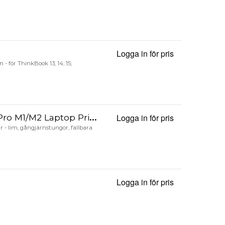
Logga in för pris
Onsite - Utök
 - för ThinkBook 13; 14; 15;
on Privacy Filter, Screen Protector with +/- 30° View, Flip-Over
Logga in för pris
StarTech.com 
bar - lim, gångjärnstungor, fällbara
Logga in för pris
Sekretessfilt