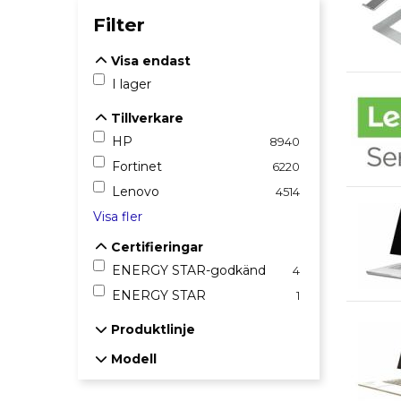
Filter
Visa endast
Visa endast
I lager
Tillverkare
Tillverkare
HP
8940
Fortinet
6220
Lenovo
4514
Visa fler
Certifieringar
Certifieringar
ENERGY STAR-godkänd
4
ENERGY STAR
1
Produktlinje
Produktlinje
Modell
Modell