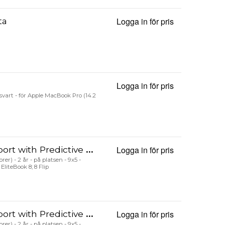
ta
Logga in för pris
Smart - Vikba
Logga in för pris
MagPro Elite
- svart - för Apple MacBook Pro (14.2
Detection Alerts Post Warranty
Logga in för pris
Electronic HP
er) - 2 år - på platsen - 9x5 -
 EliteBook 8; 8 Flip
Detection Alerts Post Warranty
Logga in för pris
Electronic HP
er) - 2 år - på platsen - 9x5 -