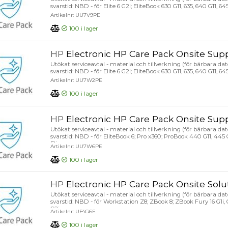
svarstid: NBD - för Elite 6 G2i; EliteBook 630 G11, 635, 640 G11, 645 
Artikelnr: UU7V9PE
100
i lager
HP
Electronic HP Care Pack Onsite Support with Predictive Detection Alerts, Preferred Acc
Utökat serviceavtal - material och tillverkning (för bärbara dator
svarstid: NBD - för Elite 6 G2i; EliteBook 630 G11, 635, 640 G11, 645 
Artikelnr: UU7W2PE
100
i lager
HP
Electronic HP Care Pack Onsite Support with Predictive 
Utökat serviceavtal - material och tillverkning (för bärbara dator
svarstid: NBD - för EliteBook 6; Pro x360; ProBook 440 G11, 445 G
Flip
Artikelnr: UU7W6PE
100
i lager
HP
Electronic HP Care Pack Onsite Solution Suppor
Utökat serviceavtal - material och tillverkning (för bärbara dator
svarstid: NBD - för Workstation Z8; ZBook 8; ZBook Fury 16 G1i, 
G2i
Artikelnr: UF4G6E
100
i lager