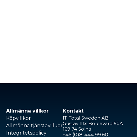
Allmänna villkor
Kontakt
IT-Total Sweden AB
Köpvillkor
Gustav III:s Boulevard 50A
Allmänna tjänstevillkor
169 74 Solna
Integritetspolicy
+46 (0)8-444 99 60