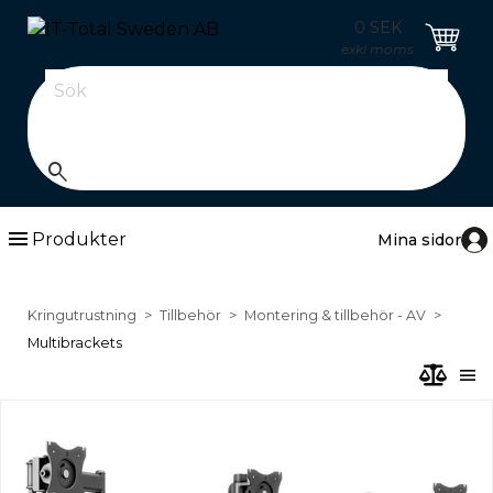
0 SEK
exkl moms
Sök
search
menu
Produkter
Mina sidor
Kringutrustning
Tillbehör
Montering & tillbehör - AV
Multibrackets
menu