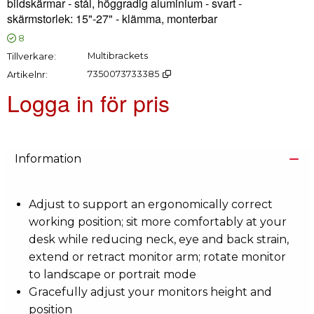
bildskärmar - stål, höggradig aluminium - svart -
skärmstorlek: 15"-27" - klämma, monterbar
8
Tillverkare
Multibrackets
Artikelnr
7350073733385
Logga in för pris
Lägg
Information
Adjust to support an ergonomically correct
working position; sit more comfortably at your
desk while reducing neck, eye and back strain,
extend or retract monitor arm; rotate monitor
to landscape or portrait mode
Gracefully adjust your monitors height and
position